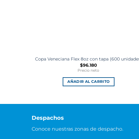
Copa Veneciana Flex 8oz con tapa (600 unidade
$
96.180
Precio neto
AÑADIR AL CARRITO
Despachos
Conoce nuestras zonas de despacho.