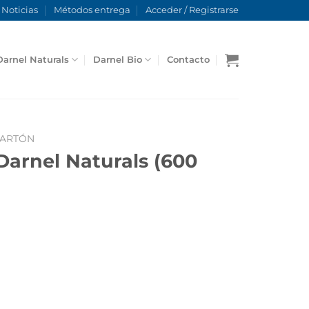
Noticias
Métodos entrega
Acceder / Registrarse
Darnel Naturals
Darnel Bio
Contacto
CARTÓN
arnel Naturals (600
des) cantidad