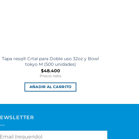
Tapa resq® Crtal para Doble uso 32oz y Bowl
Tapa Va
tokyo M (500 unidades)
Cal
$
48.400
Precio neto
AÑADIR AL CARRITO
EWSLETTER