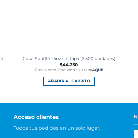
s)
Copa Soufflé 1,5oz sin tapa (2.500 unidades)
$
44.250
Precio neto ¡Encuentra su tapa
AQUÍ
!
AÑADIR AL CARRITO
Acceso clientes
N
Todos tus pedidos en un solo lugar.