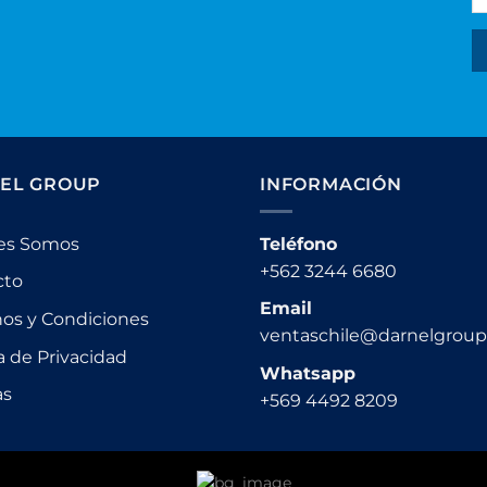
EL GROUP
INFORMACIÓN
es Somos
Teléfono
+562 3244 6680
cto
Email
os y Condiciones
ventaschile@darnelgrou
ca de Privacidad
Whatsapp
as
+569 4492 8209