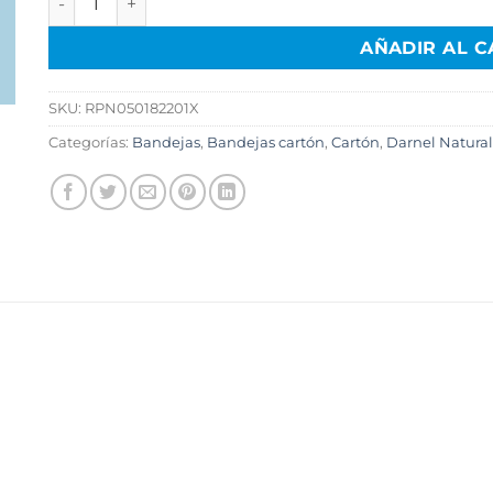
AÑADIR AL C
SKU:
RPN050182201X
Categorías:
Bandejas
,
Bandejas cartón
,
Cartón
,
Darnel Natural