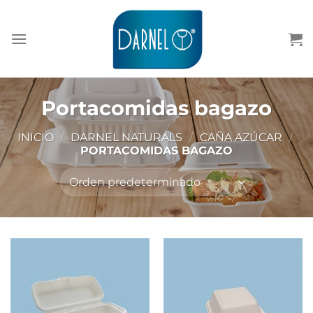
Saltar
al
contenido
Portacomidas bagazo
INICIO
/
DARNEL NATURALS
/
CAÑA AZÚCAR
/
PORTACOMIDAS BAGAZO