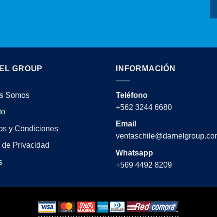
EL GROUP
INFORMACIÓN
s Somos
Teléfono
+562 3244 6680
to
Email
os y Condiciones
ventaschile@darnelgroup.co
a de Privacidad
Whatsapp
s
+569 4492 8209