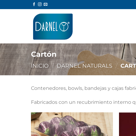
Saltar
al
contenido
Cartón
INICIO
/
DARNEL NATURALS
/
CAR
Contenedores, bowls, bandejas y cajas fabri
Fabricados con un recubrimiento interno qu